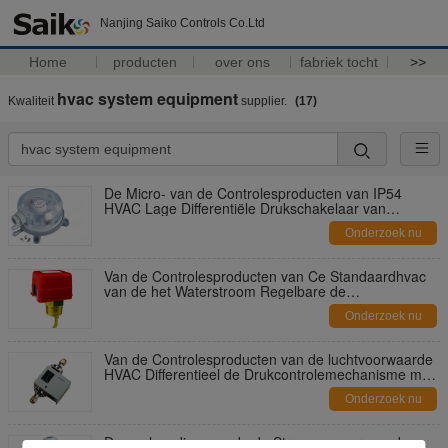
Nanjing Saiko Controls Co.Ltd
Home
producten
over ons
fabriek tocht
>>
hvac system equipment
Kwaliteit
supplier.
(17)
De Micro- van de Controlesproducten van IP54
HVAC Lage Differentiële Drukschakelaar van
Sdjustable voor Lucht
Onderzoek nu
Van de Controlesproducten van Ce Standaardhvac
van de het Waterstroom Regelbare de
Sensorschakelaar
Onderzoek nu
Van de Controlesproducten van de luchtvoorwaarde
HVAC Differentieel de Drukcontrolemechanisme met
SPDT-Contact
Onderzoek nu
De veelvoudige van de de Stroomsensor van de