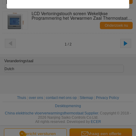
Onderzoek nu
LCD Vertoningstouch screen Wekelijkse
Programmering het Verwarmen Zaal Thermostaat
SK90
Onderzoek nu
1 / 2
Veranderingstaal
Dutch
Thuis
|
over ons
|
contact met ons op
|
Sitemap
|
Privacy Policy
Desktopmening
China elektrische vloerverwarmingsthermostaat Supplier.
Copyright © 2018 -
2026 Nanjing Saiko Controls Co.Ltd.
All rights reserved. Developed by
ECER
Bericht versturen
Vraag een offerte